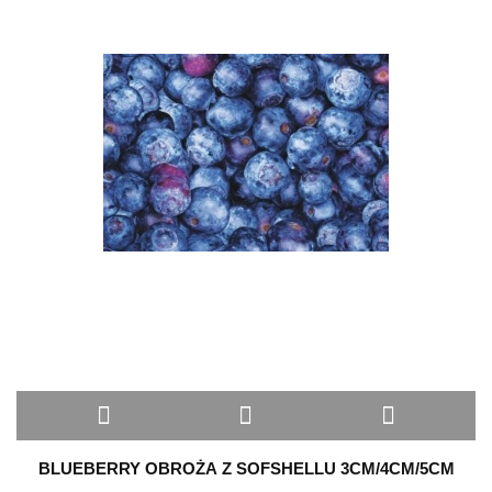
BLUEBERRY OBROŻA Z SOFSHELLU 3CM/4CM/5CM