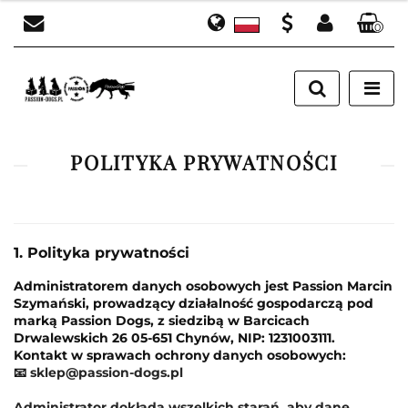
0
Polski
Zaloguj się
PLN
English
Załóż konto
EUR
Dodaj zgłoszenie
Zgody cookies
POLITYKA PRYWATNOŚCI
1. Polityka prywatności
Administratorem danych osobowych jest Passion Marcin
Szymański, prowadzący działalność gospodarczą pod
marką Passion Dogs, z siedzibą w Barcicach
Drwalewskich 26 05-651 Chynów, NIP: 1231003111.
Kontakt w sprawach ochrony danych osobowych:
📧
sklep@passion-dogs.pl
Administrator dokłada wszelkich starań, aby dane