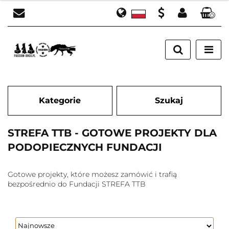
0
Polski
Zaloguj się
PLN
English
Załóż konto
EUR
Dodaj zgłoszenie
Zgody cookies
Kategorie
Szukaj
STREFA TTB - GOTOWE PROJEKTY DLA
PODOPIECZNYCH FUNDACJI
Gotowe projekty, które możesz zamówić i trafią
bezpośrednio do Fundacji STREFA TTB