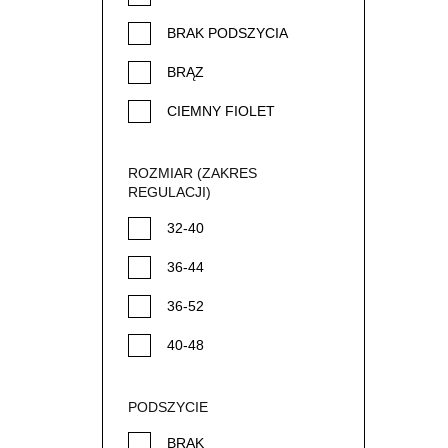
ODBLASKOWY
48-56
BRAK PODSZYCIA
PITBULL
52-50
BRĄZ
ROŻOWY BATMAN
52-60
CIEMNY FIOLET
SUPERMAN
56-64
CIEMNY ZIELONY
ZOMBIE
ROZMIAR (ZAKRES
CZARNY
REGULACJI)
ŻÓŁTY BATMAN
CZERWONY
32-40
FUKSJA
36-44
GRANAT
36-52
JASNY FIOLET
40-48
JASNY RÓŻ
44-52
PODSZYCIE
KHAKI
48-56
BRAK