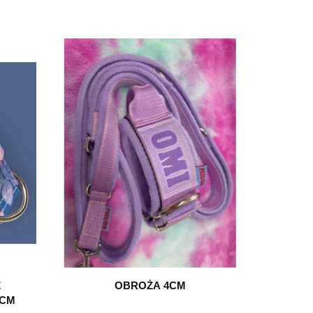
Z
OBROŻA 4CM
5CM