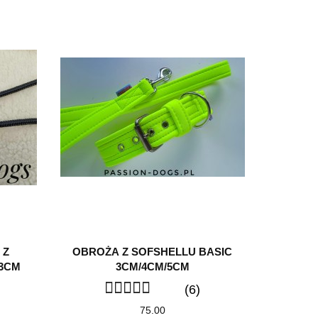
 Z
OBROŻA Z SOFSHELLU BASIC
 3CM
3CM/4CM/5CM
(6)
75.00