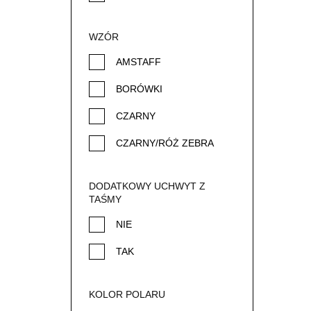
TĘCZOWY
ŻÓŁTY
WZÓR
AMSTAFF
BORÓWKI
CZARNY
CZARNY/RÓŻ ZEBRA
CZASZKI
DODATKOWY UCHWYT Z
BIAŁY/POMARAŃCZ
TAŚMY
CZASZKI I KWIATY
NIE
CIEMNY WZÓR
TAK
CZERWONY
FIOLET/ŻÓŁTY ZEBRA
KOLOR POLARU
FUKSJA