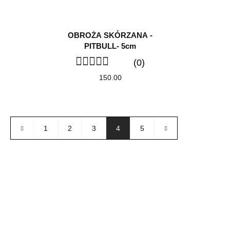
OBROŻA SKÓRZANA -
PITBULL- 5cm
(0)
150.00
1
2
3
4
5