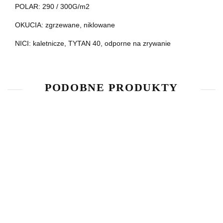
POLAR: 290 / 300G/m2
OKUCIA: zgrzewane, niklowane
NICI: kaletnicze, TYTAN 40, odporne na zrywanie
PODOBNE PRODUKTY
3CM
4CM
5CM
Szelki do
SZELKI
SZELKI
SZELKI
weight
DO
DO
DO
215.00
260.00
280.00
pullingu -
260.00
WEIGHT
WEIGHT
WEIGHT
regulowane