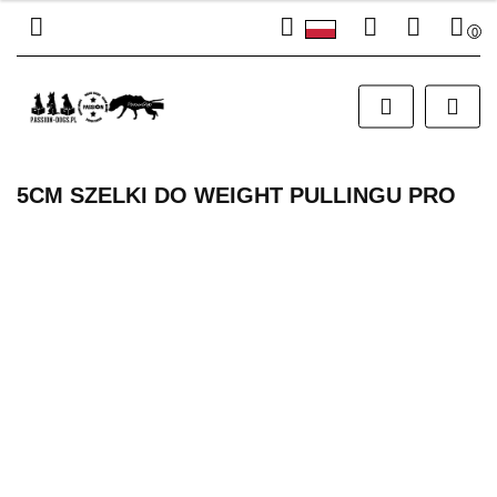
0
Polski
Zaloguj się
PLN
English
Załóż konto
EUR
Dodaj zgłoszenie
Zgody cookies
5CM SZELKI DO WEIGHT PULLINGU PRO