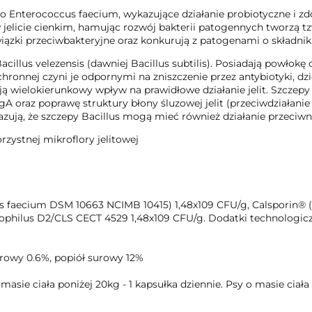
 Enterococcus faecium, wykazujące działanie probiotyczne i zdo
elicie cienkim, hamując rozwój bakterii patogennych tworzą tzw.
iązki przeciwbakteryjne oraz konkurują z patogenami o składnik
acillus velezensis (dawniej Bacillus subtilis). Posiadają powłokę 
chronnej czyni je odpornymi na zniszczenie przez antybiotyki, 
ają wielokierunkowy wpływ na prawidłowe działanie jelit. Szczepy
oraz poprawę struktury błony śluzowej jelit (przeciwdziałanie ni
zują, że szczepy Bacillus mogą mieć również działanie przeci
rzystnej mikroflory jelitowej
ccus faecium DSM 10663 NCIMB 10415) 1,48x109 CFU/g, Calsporin® (
cidophilus D2/CLS CECT 4529 1,48x109 CFU/g. Dodatki technologi
urowy 0.6%, popiół surowy 12%
masie ciała poniżej 20kg - 1 kapsułka dziennie. Psy o masie ciała 