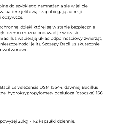
lne do szybkiego namnażania się w jelicie
 barierę jelitową - zapobiegają adhezji
i odżywcze.
ochronną, dzięki której są w stanie bezpiecznie
dzięki czemu można podawać je w czasie
 Bacillus wspierają układ odpornościowy zwierząt,
eszczelności jelit). Szczepy Bacillus skutecznie
wnowotworowe.
Bacillus velezensis DSM 15544, dawniej Bacillus
czne: hydroksypropylometyloceluloza (otoczka) 166
powyżej 20kg - 1-2 kapsułki dziennie.