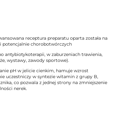
wansowana receptura preparatu oparta została na
ii potencjalnie chorobotwórczych
 antybiotykoterapii, w zaburzeniach trawienia,
óże, wystawy, zawody sportowe).
anie pH w jelicie cienkim, hamuje wzrost
nie uczestniczy w syntezie witamin z grupy B,
znika, co pozwala z jednej strony na zmniejszenie
ności nerek.