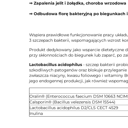
⇒ Zapalenia jelit i żołądka, choroba wrzodowa
⇒ Odbudowa florę bakteryjną po biegunkach 
Wspiera prawidłowe funkcjonowanie pracy układu
3 szczepach bakterii, wspomagających wzrost kor
Produkt dedykowany jako wsparcie dietetyczne dl
przy skłonnościach do biegunek lub zaparć, po z
Lactobacillus acidophilus
- szczep bakterii prob
szkodliwych patogenów oraz blokuje przyleganie b
zwłaszcza niacyny, kwasu foliowego i witaminy B6
jego endogennej produkcji, jak również wspomaga
Substancje aktywne w 1 kapsułce
Oralin® (Enterococcus faecium DSM 10663 NCIM
Calsporin® (Bacillus velezensis DSM 15544)
Lactobacillus acidophilus D2/CLS CECT 4529
Inulina