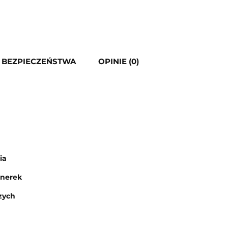
. BEZPIECZEŃSTWA
OPINIE (0)
ia
 nerek
zych