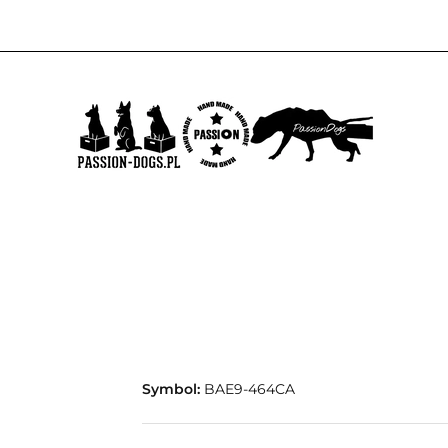
UKTÓW
PROMOCJE
NOWOŚCI
BESTSELLERY
B
95
KTÓW
PROMOCJE
NOWOŚCI
BESTSELLERY
BLOG
KONTAK
Symbol:
BAE9-464CA