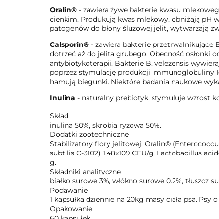
Oralin®
- zawiera żywe bakterie kwasu mlekowego
cienkim. Produkują kwas mlekowy, obniżają pH w j
patogenów do błony śluzowej jelit, wytwarzają zw
Calsporin®
- zawiera bakterie przetrwalnikujące B
dotrzeć aż do jelita grubego. Obecność osłonki o
antybiotykoterapii. Bakterie B. velezensis wywier
poprzez stymulację produkcji immunoglobuliny IgA 
hamują biegunki. Niektóre badania naukowe wyka
Inulina
- naturalny prebiotyk, stymuluje wzrost ko
Skład
inulina 50%, skrobia ryżowa 50%.
Dodatki zootechniczne
Stabilizatory flory jelitowej: Oralin® (Enteroco
subtilis C-3102) 1,48x109 CFU/g, Lactobacillus a
g.
Składniki analityczne
białko surowe 3%, włókno surowe 0.2%, tłuszcz s
Podawanie
1 kapsułka dziennie na 20kg masy ciała psa. Psy o 
Opakowanie
60 kapsułek