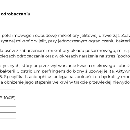
i odrobaczaniu
 pokarmowego i odbudowę mikroflory jelitowej u zwierząt. Zaa
zystnej mikroflory jelit, przy jednoczesnym ograniczeniu bakter
a psów z zaburzeniami mikroflory układu pokarmowego, m.in. po
abiegach odrobaczania oraz w okresach narażenia na stres (podr
iotycznych, który poprzez wytwarzanie kwasu mlekowego i obniż
akterii Clostridium perfringens do błony śluzowej jelita. Aktyw
. Specyfika L. acidophilus polega na zdolności do hydrolizy moc
 obniżenie jego stężenia we krwi w trakcie przewlekłej niewydol
B 10415)