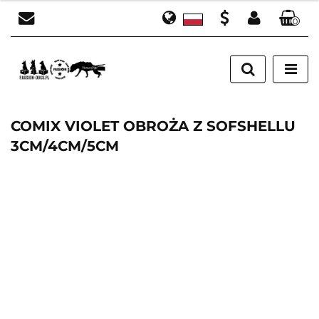
0
Polski
Zaloguj się
PLN
English
Załóż konto
EUR
Dodaj zgłoszenie
Zgody cookies
COMIX VIOLET OBROŻA Z SOFSHELLU
3CM/4CM/5CM