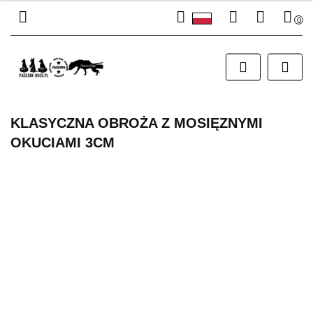
0
Polski
Zaloguj się
PLN
English
Załóż konto
EUR
Dodaj zgłoszenie
Zgody cookies
KLASYCZNA OBROŻA Z MOSIĘZNYMI
OKUCIAMI 3CM