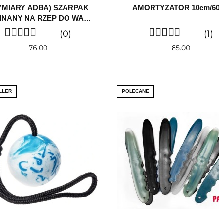
YMIARY ADBA) SZARPAK
AMORTYZATOR 10cm/6
INANY NA RZEP DO WALL
CLIMBINGU
(0)
(1)
76.00
85.00
LLER
POLECANE