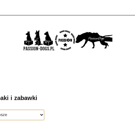
UKTÓW
PROMOCJE
NOWOŚCI
BESTSELLERY
B
95
UKTÓW
PROMOCJE
NOWOŚCI
BESTSELLERY
BLOG
KONTA
aki i zabawki